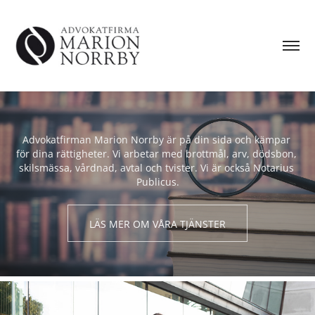
Advokatfirman Marion Norrby är på din sida och kämpar 
Advokatfirman Marion Norrby är på din sida och kämpar 
för dina rättigheter. Vi arbetar med brottmål, arv, dödsbon, 
för dina rättigheter. Vi arbetar med brottmål, arv, dödsbon, 
skilsmässa, vårdnad, avtal och tvister. Vi är också Notarius 
skilsmässa, vårdnad, avtal och tvister. Vi är också Notarius 
Publicus.
Publicus.
LÄS MER OM VÅRA TJÄNSTER
LÄS MER OM VÅRA TJÄNSTER