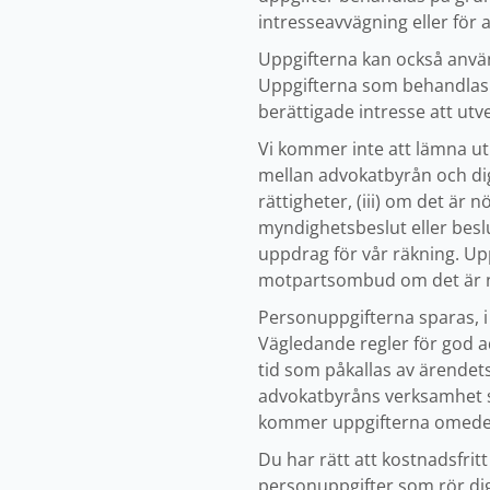
intresseavvägning eller för a
Uppgifterna kan också använ
Uppgifterna som behandlas i
berättigade intresse att u
Vi kommer inte att lämna ut 
mellan advokatbyrån och dig,
rättigheter, (iii) om det är 
myndighetsbeslut eller beslu
uppdrag för vår räkning. Up
motpartsombud om det är nöd
Personuppgifterna sparas, i
Vägledande regler för god ad
tid som påkallas av ärendet
advokatbyråns verksamhet s
kommer uppgifterna omedelb
Du har rätt att kostnadsfr
personuppgifter som rör dig.