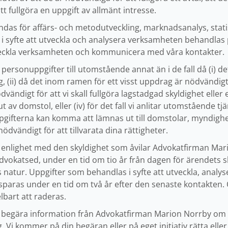
tt fullgöra en uppgift av allmänt intresse.
das för affärs- och metodutveckling, marknadsanalys, statis
 syfte att utveckla och analysera verksamheten behandlas 
tveckla verksamheten och kommunicera med våra kontakter.
personuppgifter till utomstående annat än i de fall då (i) d
 (ii) då det inom ramen för ett visst uppdrag är nödvändigt f
nödvändigt för att vi skall fullgöra lagstadgad skyldighet ell
t av domstol, eller (iv) för det fall vi anlitar utomstående t
pgifterna kan komma att lämnas ut till domstolar, myndigh
vändigt för att tillvarata dina rättigheter.
 enlighet med den skyldighet som åvilar Advokatfirman Mar
vokatsed, under en tid om tio år från dagen för ärendets sl
s natur. Uppgifter som behandlas i syfte att utveckla, anal
paras under en tid om två år efter den senaste kontakten.
art att raderas.
itt begära information från Advokatfirman Marion Norrby o
 Vi kommer på din begäran eller på eget initiativ rätta elle