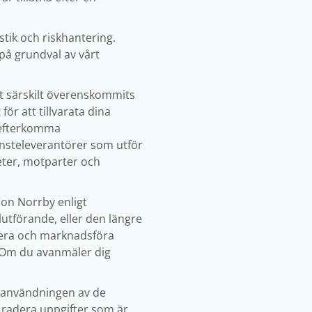
tik och riskhantering.
på grundval av vårt
et särskilt överenskommits
ör att tillvarata dina
er efterkomma
jänsteleverantörer som utför
eter, motparter och
ion Norrby enligt
utförande, eller den längre
ysera och marknadsföra
 Om du avanmäler dig
m användningen av de
r radera uppgifter som är