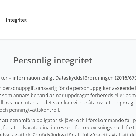
Integritet
Personlig integritet
ter – information enligt Dataskyddsförordningen (2016/67
personuppgiftsansvarig för de personuppgifter avseende ko
som annars behandlas när uppdraget förbereds eller admini
ll oss men utan att det sker kan vi inte åta oss ett uppdrag 
och penningtvättskontroll.
 att genomföra obligatorisk jävs- och i förekommande fall p
för att tillvarata dina intressen, för redovisnings - och fa
al av att de är nödvändiga för att fullgöra ett avtal, att de 