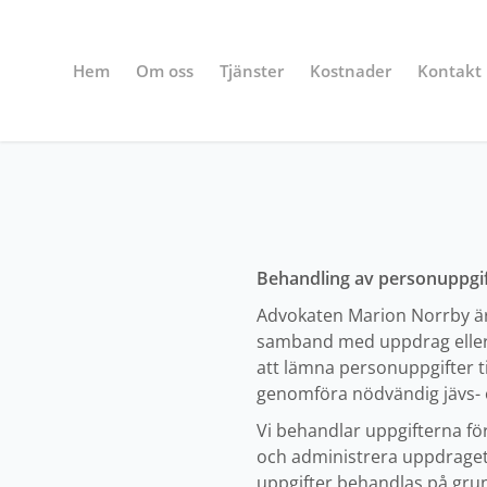
Hem
Om oss
Tjänster
Kostnader
Kontakt
Behandling av personuppgif
Advokaten Marion Norrby är 
samband med uppdrag eller 
att lämna personuppgifter ti
genomföra nödvändig jävs- 
Vi behandlar uppgifterna för
och administrera uppdraget, 
uppgifter behandlas på grundv