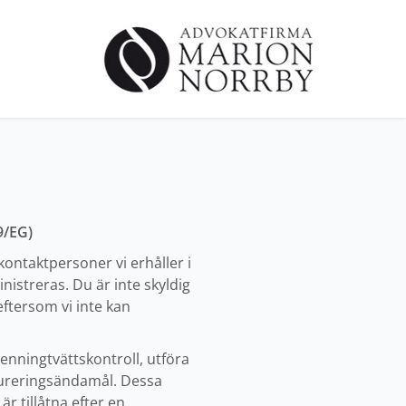
9/EG)
ntaktpersoner vi erhåller i
streras. Du är inte skyldig
eftersom vi inte kan
enningtvättskontroll, utföra
ktureringsändamål. Dessa
är tillåtna efter en